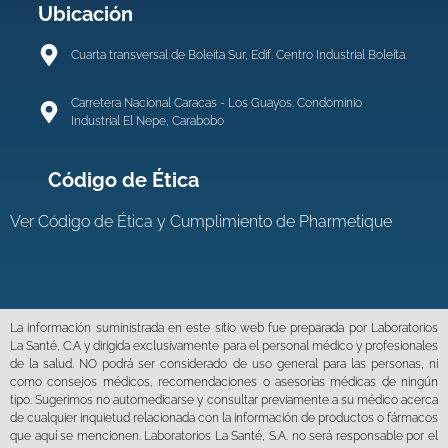
Ubicación
Cuarta transversal de Boleita Sur, Edif. Centro Industrial Boleíta.
Carretera Nacional Caracas - Los Guayos. Condominio
Industrial El Nepe, Carabobo
Código de Ética
Ver
Código de Ética y Cumplimiento de Pharmetique
La información suministrada en este sitio web fue preparada por Laboratorios
La Santé, C.A y dirigida exclusivamente para el personal médico y profesionales
de la salud. NO podrá ser considerado de uso general para las personas, ni
como consejos médicos, recomendaciones o asesorías médicas de ningún
tipo. Sugerimos no automedicarse y consultar previamente a su médico acerca
de cualquier inquietud relacionada con la información de productos o fármacos
que aquí se mencionen. Laboratorios La Santé, S.A. no será responsable por el