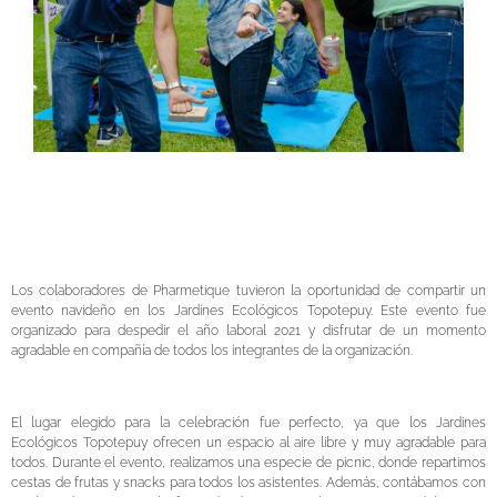
Los colaboradores de Pharmetique tuvieron
la oportunidad de compartir un
evento navideño en los Jardines Ecológicos Topotepuy. Este evento fue
organizado para despedir el año laboral 2021 y disfrutar de un momento
agradable en compañía de todos los integrantes de la organización.
El lugar elegido para la celebración fue perfecto, ya que los Jardines
Ecológicos Topotepuy ofrecen un espacio al aire libre y muy agradable para
todos. Durante el evento, realizamos una especie de picnic, donde repartimos
cestas de frutas y snacks para todos los asistentes. Además, contábamos con