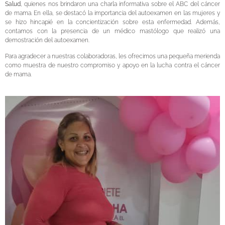
Salud
, quienes nos brindaron una charla informativa sobre el ABC del cáncer
de mama. En ella, se destacó la importancia del autoexamen en las mujeres y
se hizo hincapié en la concientización sobre esta enfermedad. Además,
contamos con la presencia de un médico mastólogo que realizó una
demostración del autoexamen.
Para agradecer a nuestras colaboradoras, les ofrecimos una pequeña merienda
como muestra de nuestro compromiso y apoyo en la lucha contra el cáncer
de mama.