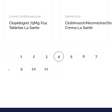
Linea Cardiovascular
Genéricos
Clopidogrel 75Mg X14
Clotrimazol+Neomicina+D
Tabletas La Sante
Crema La Santé
1
2
3
4
5
6
7
…
9
10
11