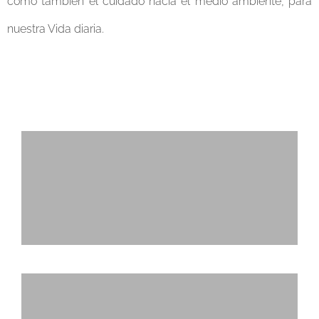
como también el cuidado hacia el medio ambiente, para
nuestra Vida diaria.