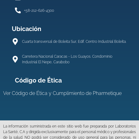
+58-212-626-4300
Ubicación
Cuarta transversal de Boleita Sur, Edif. Centro Industrial Boleíta.
Carretera Nacional Caracas - Los Guayos. Condominio
Industrial El Nepe, Carabobo
Código de Ética
Ver
Código de Ética y Cumplimiento de Pharmetique
La información suministrada en este sitio web fue preparada por Laboratorios
La Santé, C.A y dirigida exclusivamente para el personal médico y profesionales
de la salud. NO podrá ser considerado de uso general para las personas, ni