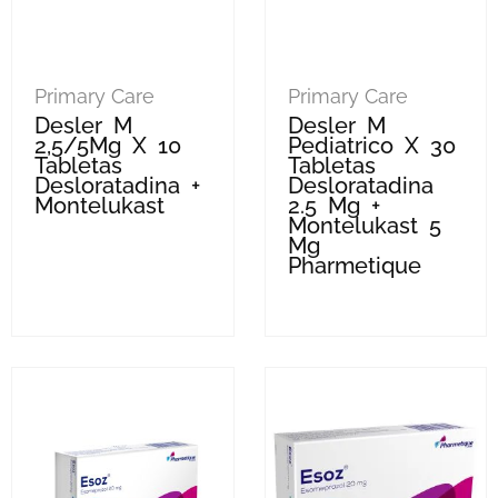
Primary Care
Primary Care
Desler M
Desler M
2,5/5Mg X 10
Pediatrico X 30
Tabletas
Tabletas
Desloratadina +
Desloratadina
Montelukast
2.5 Mg +
Montelukast 5
Mg
Pharmetique