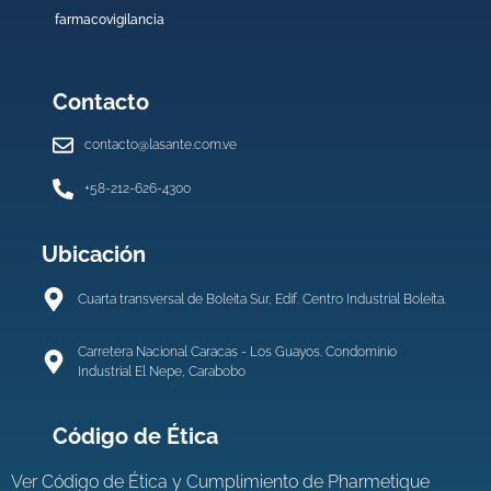
farmacovigilancia
Contacto
contacto@lasante.com.ve
+58-212-626-4300
Ubicación
Cuarta transversal de Boleita Sur, Edif. Centro Industrial Boleíta.
Carretera Nacional Caracas - Los Guayos. Condominio
Industrial El Nepe, Carabobo
Código de Ética
Ver
Código de Ética y Cumplimiento de Pharmetique