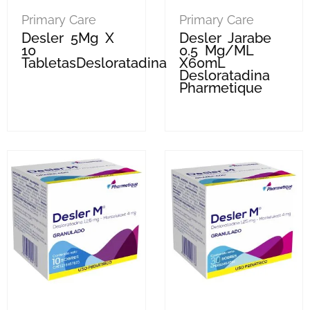
Primary Care
Primary Care
Desler 5Mg X
Desler Jarabe
10
0.5 Mg/mL
TabletasDesloratadina
X60mL
Desloratadina
Pharmetique