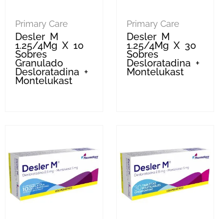
Primary Care
Primary Care
Desler M
Desler M
1.25/4Mg X 10
1.25/4Mg X 30
Sobres
Sobres
Granulado
Desloratadina +
Desloratadina +
Montelukast
Montelukast