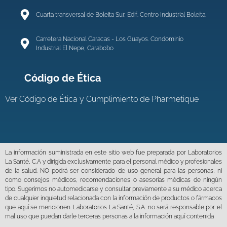
Cuarta transversal de Boleita Sur, Edif. Centro Industrial Boleíta.
Carretera Nacional Caracas - Los Guayos. Condominio
Industrial El Nepe, Carabobo
Código de Ética
Ver
Código de Ética y Cumplimiento de Pharmetique
La información suministrada en este sitio web fue preparada por Laboratorios
La Santé, C.A y dirigida exclusivamente para el personal médico y profesionales
de la salud. NO podrá ser considerado de uso general para las personas, ni
como consejos médicos, recomendaciones o asesorías médicas de ningún
tipo. Sugerimos no automedicarse y consultar previamente a su médico acerca
de cualquier inquietud relacionada con la información de productos o fármacos
que aquí se mencionen. Laboratorios La Santé, S.A. no será responsable por el
mal uso que puedan darle terceras personas a la información aquí contenida