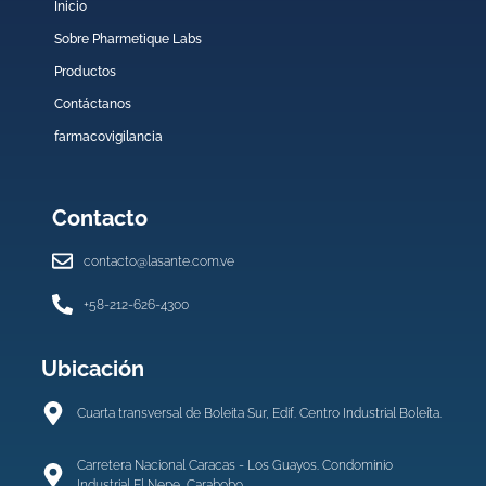
Inicio
Sobre Pharmetique Labs
Productos
Contáctanos
farmacovigilancia
Contacto
contacto@lasante.com.ve
+58-212-626-4300
Ubicación
Cuarta transversal de Boleita Sur, Edif. Centro Industrial Boleíta.
Carretera Nacional Caracas - Los Guayos. Condominio
Industrial El Nepe, Carabobo