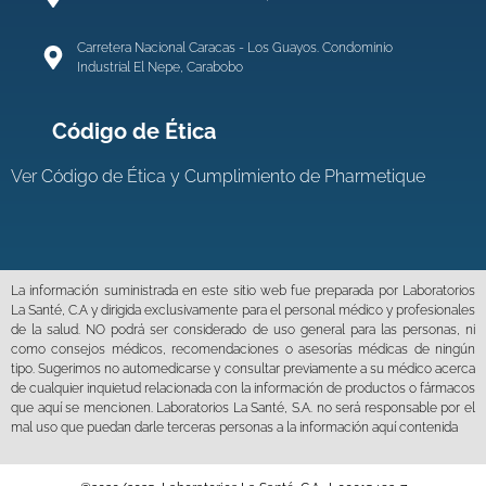
Carretera Nacional Caracas - Los Guayos. Condominio
Industrial El Nepe, Carabobo
Código de Ética
Ver
Código de Ética y Cumplimiento de Pharmetique
La información suministrada en este sitio web fue preparada por Laboratorios
La Santé, C.A y dirigida exclusivamente para el personal médico y profesionales
de la salud. NO podrá ser considerado de uso general para las personas, ni
como consejos médicos, recomendaciones o asesorías médicas de ningún
tipo. Sugerimos no automedicarse y consultar previamente a su médico acerca
de cualquier inquietud relacionada con la información de productos o fármacos
que aquí se mencionen. Laboratorios La Santé, S.A. no será responsable por el
mal uso que puedan darle terceras personas a la información aquí contenida