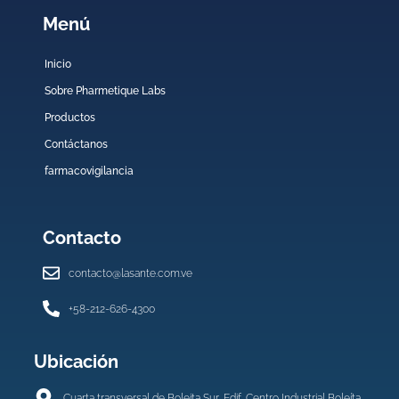
Menú
Inicio
Sobre Pharmetique Labs
Productos
Contáctanos
farmacovigilancia
Contacto
contacto@lasante.com.ve
+58-212-626-4300
Ubicación
Cuarta transversal de Boleita Sur, Edif. Centro Industrial Boleíta.