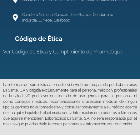
Carretera Nacional Caracas - Los Guayos. Condominio
Industrial El Nepe, Carabobo
Código de Ética
Ver
Código de Ética y Cumplimiento de Pharmetique
La información suministrada en este sitio web fue preparada por Laboratorios
La Santé, C.A y dirigida exclusivamente para el personal médico y profesionales
de la salud. NO podrá ser considerado de uso general para las personas, ni
como consejos médicos, recomendaciones o asesorías médicas de ningún
tipo. Sugerimos no automedicarse y consultar previamente a su médico acerca
de cualquier inquietud relacionada con la información de productos o fármacos
que aquí se mencionen. Laboratorios La Santé, S.A. no será responsable por el
mal uso que puedan darle terceras personas a la información aquí contenida