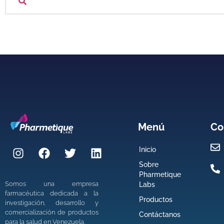
Menú
Co
Inicio
Sobre
Pharmetique
Somos una empresa
Labs
farmacéutica dedicada a la
Productos
investigación, desarrollo y
comercialización de productos
Contáctanos
para la salud en Venezuela.