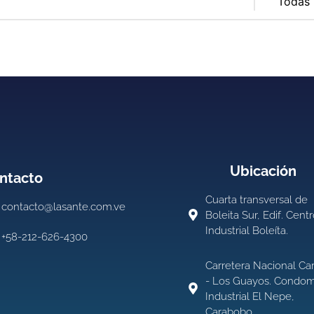
Ubicación
ntacto
Cuarta transversal de
contacto@lasante.com.ve
Boleita Sur, Edif. Cent
Industrial Boleíta.
+58-212-626-4300
Carretera Nacional Ca
- Los Guayos. Condom
Industrial El Nepe,
Carabobo