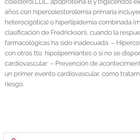
colesterol LDL, apoproteína B y triglicéridos e
años con hipercolesterolemia primaria incluyen
heterocigótica) o hiperlipidemia combinada (mixt
clasificación de Fredrickson), cuando la respu
farmacológicas ha sido inadecuada. – Hiperco
con otros tto. hipolipemiantes o si no se dis
cardiovascular: – Prevención de acontecimient
un primer evento cardiovascular, como tratami
riesgo.