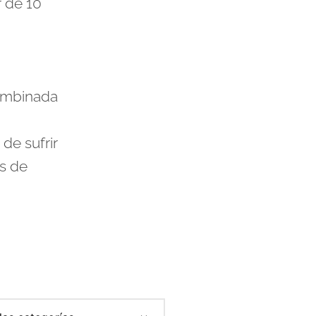
r de 10
combinada
de sufrir
es de