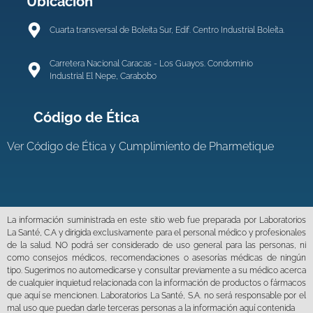
Ubicación
Cuarta transversal de Boleita Sur, Edif. Centro Industrial Boleíta.
Carretera Nacional Caracas - Los Guayos. Condominio
Industrial El Nepe, Carabobo
Código de Ética
Ver
Código de Ética y Cumplimiento de Pharmetique
La información suministrada en este sitio web fue preparada por Laboratorios
La Santé, C.A y dirigida exclusivamente para el personal médico y profesionales
de la salud. NO podrá ser considerado de uso general para las personas, ni
como consejos médicos, recomendaciones o asesorías médicas de ningún
tipo. Sugerimos no automedicarse y consultar previamente a su médico acerca
de cualquier inquietud relacionada con la información de productos o fármacos
que aquí se mencionen. Laboratorios La Santé, S.A. no será responsable por el
mal uso que puedan darle terceras personas a la información aquí contenida