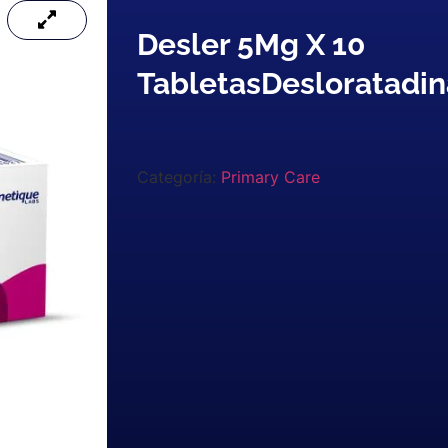
Desler 5Mg X 10
TabletasDesloratadin
Categoría:
Primary Care