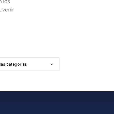
 los
evenir