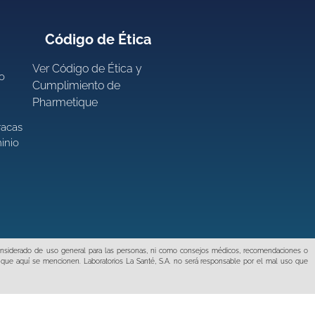
Código de Ética
Ver
Código de Ética y
ro
Cumplimiento de
Pharmetique
racas
inio
 considerado de uso general para las personas, ni como consejos médicos, recomendaciones o
 que aquí se mencionen. Laboratorios La Santé, S.A. no será responsable por el mal uso que