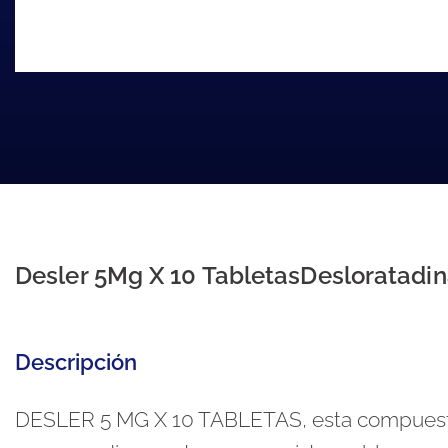
Desler 5Mg X 10 TabletasDesloratadi
Descripción
DESLER 5 MG X 10 TABLETAS, esta compuesto 