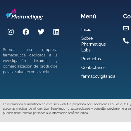
Menú
Co
Inicio
Sobre
Pharmetique
Somos una empresa
Labs
farmacéutica dedicada a la
Productos
investigación, desarrollo y
comercialización de productos
Contáctanos
para la salud en Venezuela.
farmacovigilancia
La información suministrada en este sitio web fue preparada por Laboratorios La Santé, C.
asesorías médicas de ningún tipo. Sugerimos no automedicarse y consultar previamente a su
puedan darle terceras personas a la información aquí contenida