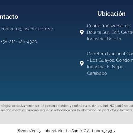
Ubicación
ntacto
Cuarta transversal de
contacto@lasante.com.ve
Boleita Sur, Edif. Cent
Industrial Boleíta.
+58-212-626-4300
Carretera Nacional Ca
- Los Guayos. Condom
Industrial El Nepe,
Carabobo
A y dirigida exclusivamente para el personal médico y profesionales de la salud. NO podrá ser
 médico acerca de cualquier inquietud relacionada con la información de productos o fármacos
©2020/2025, Laboratorios La Santé, C.A. J-00015493-7