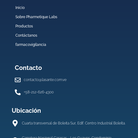
Inicio
Sobre Pharmetique Labs
Productos
Contáctanos
farmacovigilancia
Contacto
contacto@lasante.com.ve
+58-212-626-4300
Ubicación
Cuarta transversal de Boleita Sur, Edif. Centro Industrial Boleíta.
Carretera Nacional Caracas - Los Guayos. Condominio