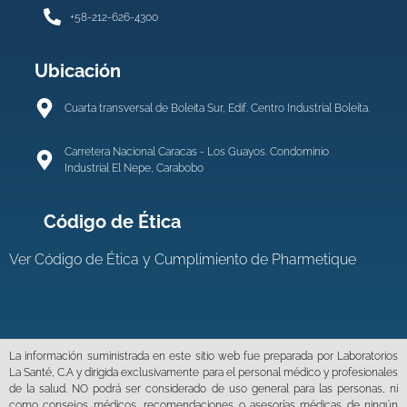
+58-212-626-4300
Ubicación
Cuarta transversal de Boleita Sur, Edif. Centro Industrial Boleíta.
Carretera Nacional Caracas - Los Guayos. Condominio
Industrial El Nepe, Carabobo
Código de Ética
Ver
Código de Ética y Cumplimiento de Pharmetique
La información suministrada en este sitio web fue preparada por Laboratorios
La Santé, C.A y dirigida exclusivamente para el personal médico y profesionales
de la salud. NO podrá ser considerado de uso general para las personas, ni
como consejos médicos, recomendaciones o asesorías médicas de ningún