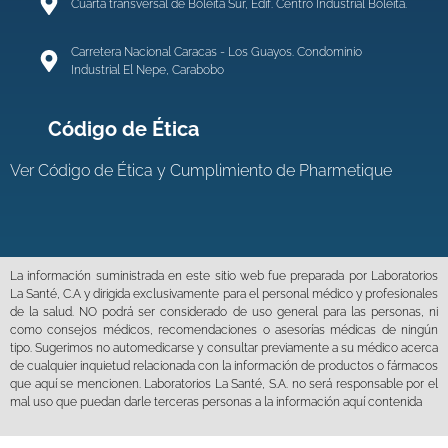
Cuarta transversal de Boleita Sur, Edif. Centro Industrial Boleíta.
Carretera Nacional Caracas - Los Guayos. Condominio
Industrial El Nepe, Carabobo
Código de Ética
Ver
Código de Ética y Cumplimiento de Pharmetique
La información suministrada en este sitio web fue preparada por Laboratorios
La Santé, C.A y dirigida exclusivamente para el personal médico y profesionales
de la salud. NO podrá ser considerado de uso general para las personas, ni
como consejos médicos, recomendaciones o asesorías médicas de ningún
tipo. Sugerimos no automedicarse y consultar previamente a su médico acerca
de cualquier inquietud relacionada con la información de productos o fármacos
que aquí se mencionen. Laboratorios La Santé, S.A. no será responsable por el
mal uso que puedan darle terceras personas a la información aquí contenida