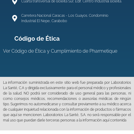
Cuarta transversal de Boleita Sur, Edif. Centro Industrial Boleíta.
Carretera Nacional Caracas - Los Guayos. Condominio
Industrial El Nepe, Carabobo
Código de Ética
Ver
Código de Ética y Cumplimiento de Pharmetique
La información suministrada en este sitio web fue preparada por Laboratorios
La Santé, C.A y dirigida exclusivamente para el personal médico y profesionales
de la salud. NO podrá ser considerado de uso general para las personas, ni
como consejos médicos, recomendaciones o asesorías médicas de ningún
tipo. Sugerimos no automedicarse y consultar previamente a su médico acerca
de cualquier inquietud relacionada con la información de productos o fármacos
que aquí se mencionen. Laboratorios La Santé, S.A. no será responsable por el
mal uso que puedan darle terceras personas a la información aquí contenida