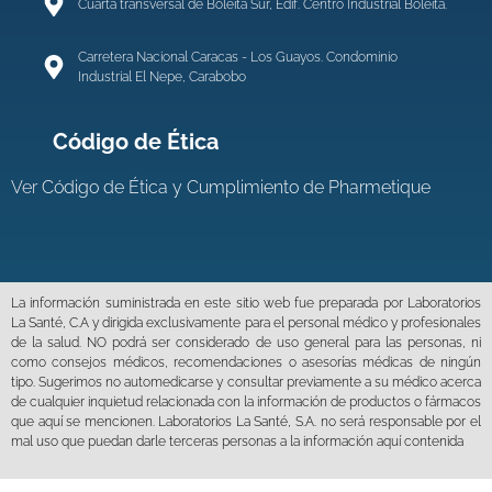
Cuarta transversal de Boleita Sur, Edif. Centro Industrial Boleíta.
Carretera Nacional Caracas - Los Guayos. Condominio
Industrial El Nepe, Carabobo
Código de Ética
Ver
Código de Ética y Cumplimiento de Pharmetique
La información suministrada en este sitio web fue preparada por Laboratorios
La Santé, C.A y dirigida exclusivamente para el personal médico y profesionales
de la salud. NO podrá ser considerado de uso general para las personas, ni
como consejos médicos, recomendaciones o asesorías médicas de ningún
tipo. Sugerimos no automedicarse y consultar previamente a su médico acerca
de cualquier inquietud relacionada con la información de productos o fármacos
que aquí se mencionen. Laboratorios La Santé, S.A. no será responsable por el
mal uso que puedan darle terceras personas a la información aquí contenida