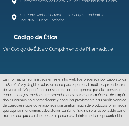
Cuarta transversal de Boleita Sur, Edif. Centro Industrial Boleíta.
Carretera Nacional Caracas - Los Guayos. Condominio
Industrial El Nepe, Carabobo
Código de Ética
Ver
Código de Ética y Cumplimiento de Pharmetique
La información suministrada en este sitio web fue preparada por Laboratorios
La Santé, C.A y dirigida exclusivamente para el personal médico y profesionales
de la salud. NO podrá ser considerado de uso general para las personas, ni
como consejos médicos, recomendaciones o asesorías médicas de ningún
tipo. Sugerimos no automedicarse y consultar previamente a su médico acerca
de cualquier inquietud relacionada con la información de productos o fármacos
que aquí se mencionen. Laboratorios La Santé, S.A. no será responsable por el
mal uso que puedan darle terceras personas a la información aquí contenida