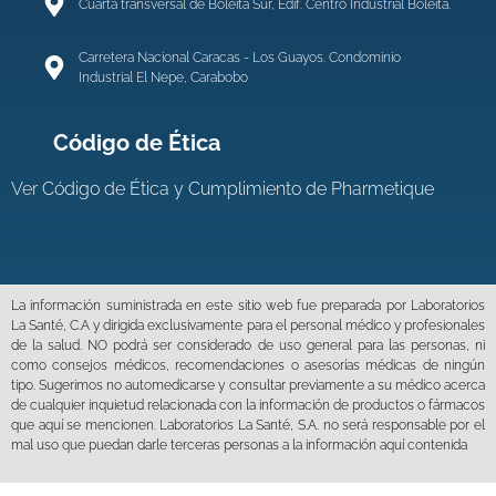
Cuarta transversal de Boleita Sur, Edif. Centro Industrial Boleíta.
Carretera Nacional Caracas - Los Guayos. Condominio
Industrial El Nepe, Carabobo
Código de Ética
Ver
Código de Ética y Cumplimiento de Pharmetique
La información suministrada en este sitio web fue preparada por Laboratorios
La Santé, C.A y dirigida exclusivamente para el personal médico y profesionales
de la salud. NO podrá ser considerado de uso general para las personas, ni
como consejos médicos, recomendaciones o asesorías médicas de ningún
tipo. Sugerimos no automedicarse y consultar previamente a su médico acerca
de cualquier inquietud relacionada con la información de productos o fármacos
que aquí se mencionen. Laboratorios La Santé, S.A. no será responsable por el
mal uso que puedan darle terceras personas a la información aquí contenida