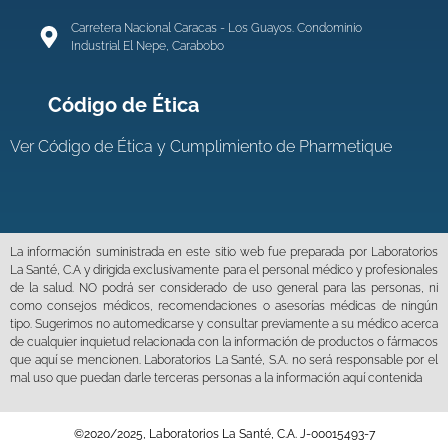
Carretera Nacional Caracas - Los Guayos. Condominio
Industrial El Nepe, Carabobo
Código de Ética
Ver
Código de Ética y Cumplimiento de Pharmetique
La información suministrada en este sitio web fue preparada por Laboratorios
La Santé, C.A y dirigida exclusivamente para el personal médico y profesionales
de la salud. NO podrá ser considerado de uso general para las personas, ni
como consejos médicos, recomendaciones o asesorías médicas de ningún
tipo. Sugerimos no automedicarse y consultar previamente a su médico acerca
de cualquier inquietud relacionada con la información de productos o fármacos
que aquí se mencionen. Laboratorios La Santé, S.A. no será responsable por el
mal uso que puedan darle terceras personas a la información aquí contenida
©2020/2025, Laboratorios La Santé, C.A. J-00015493-7