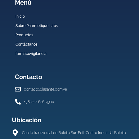
Menú
Inicio
Sobre Pharmetique Labs
Productos
Contáctanos
farmacovigilancia
Contacto
contacto@lasante.com.ve
+58-212-626-4300
Ubicación
Cuarta transversal de Boleita Sur, Edif. Centro Industrial Boleíta.