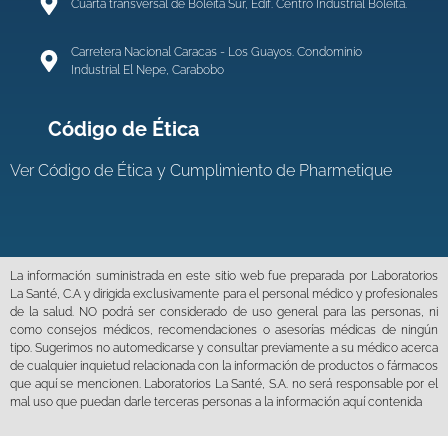
Cuarta transversal de Boleita Sur, Edif. Centro Industrial Boleíta.
Carretera Nacional Caracas - Los Guayos. Condominio
Industrial El Nepe, Carabobo
Código de Ética
Ver
Código de Ética y Cumplimiento de Pharmetique
La información suministrada en este sitio web fue preparada por Laboratorios
La Santé, C.A y dirigida exclusivamente para el personal médico y profesionales
de la salud. NO podrá ser considerado de uso general para las personas, ni
como consejos médicos, recomendaciones o asesorías médicas de ningún
tipo. Sugerimos no automedicarse y consultar previamente a su médico acerca
de cualquier inquietud relacionada con la información de productos o fármacos
que aquí se mencionen. Laboratorios La Santé, S.A. no será responsable por el
mal uso que puedan darle terceras personas a la información aquí contenida