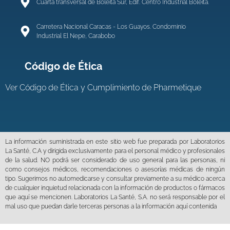
Cuarta transversal de Boleita Sur, Edif. Centro Industrial Boleíta.
Carretera Nacional Caracas - Los Guayos. Condominio
Industrial El Nepe, Carabobo
Código de Ética
Ver
Código de Ética y Cumplimiento de Pharmetique
La información suministrada en este sitio web fue preparada por Laboratorios
La Santé, C.A y dirigida exclusivamente para el personal médico y profesionales
de la salud. NO podrá ser considerado de uso general para las personas, ni
como consejos médicos, recomendaciones o asesorías médicas de ningún
tipo. Sugerimos no automedicarse y consultar previamente a su médico acerca
de cualquier inquietud relacionada con la información de productos o fármacos
que aquí se mencionen. Laboratorios La Santé, S.A. no será responsable por el
mal uso que puedan darle terceras personas a la información aquí contenida