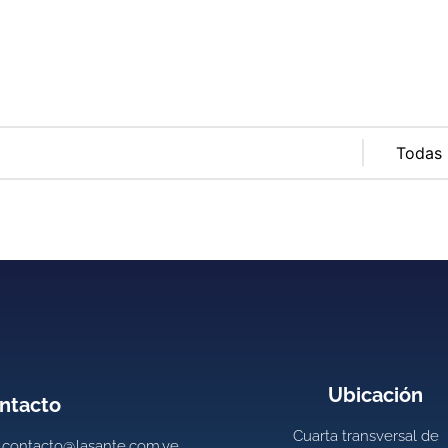
Ubicación
ntacto
Cuarta transversal de
contacto@lasante.com.ve