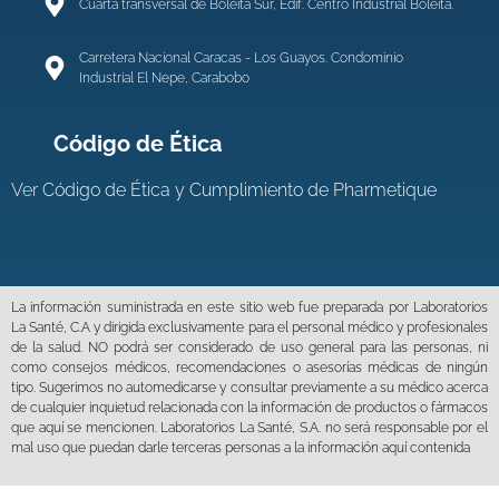
Cuarta transversal de Boleita Sur, Edif. Centro Industrial Boleíta.
Carretera Nacional Caracas - Los Guayos. Condominio
Industrial El Nepe, Carabobo
Código de Ética
Ver
Código de Ética y Cumplimiento de Pharmetique
La información suministrada en este sitio web fue preparada por Laboratorios
La Santé, C.A y dirigida exclusivamente para el personal médico y profesionales
de la salud. NO podrá ser considerado de uso general para las personas, ni
como consejos médicos, recomendaciones o asesorías médicas de ningún
tipo. Sugerimos no automedicarse y consultar previamente a su médico acerca
de cualquier inquietud relacionada con la información de productos o fármacos
que aquí se mencionen. Laboratorios La Santé, S.A. no será responsable por el
mal uso que puedan darle terceras personas a la información aquí contenida