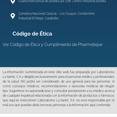
Cuarta transversal de Boleita Sur, Edif. Centro Industrial Boleíta.
Carretera Nacional Caracas - Los Guayos. Condominio
Industrial El Nepe, Carabobo
Código de Ética
Ver
Código de Ética y Cumplimiento de Pharmetique
La información suministrada en este sitio web fue preparada por Laboratorios
La Santé, C.A y dirigida exclusivamente para el personal médico y profesionales
de la salud. NO podrá ser considerado de uso general para las personas, ni
como consejos médicos, recomendaciones o asesorías médicas de ningún
tipo. Sugerimos no automedicarse y consultar previamente a su médico acerca
de cualquier inquietud relacionada con la información de productos o fármacos
que aquí se mencionen. Laboratorios La Santé, S.A. no será responsable por el
mal uso que puedan darle terceras personas a la información aquí contenida