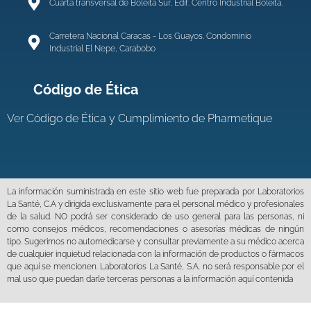
Cuarta transversal de Boleita Sur, Edif. Centro Industrial Boleíta.
Carretera Nacional Caracas - Los Guayos. Condominio
Industrial El Nepe, Carabobo
Código de Ética
Ver
Código de Ética y Cumplimiento de Pharmetique
La información suministrada en este sitio web fue preparada por Laboratorios
La Santé, C.A y dirigida exclusivamente para el personal médico y profesionales
de la salud. NO podrá ser considerado de uso general para las personas, ni
como consejos médicos, recomendaciones o asesorías médicas de ningún
tipo. Sugerimos no automedicarse y consultar previamente a su médico acerca
de cualquier inquietud relacionada con la información de productos o fármacos
que aquí se mencionen. Laboratorios La Santé, S.A. no será responsable por el
mal uso que puedan darle terceras personas a la información aquí contenida