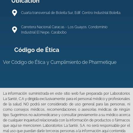
Ubicación
Cuarta transversal de Boleita Sur, Edif. Centro Industrial Boleíta.
Carretera Nacional Caracas - Los Guayos. Condominio
Industrial El Nepe, Carabobo
Código de Ética
Ver
Código de Ética y Cumplimiento de Pharmetique
La información suministrada en este sitio web fue preparada por Laboratorios
La Santé, C.A y dirigida exclusivamente para el personal médico y profesionales
de la salud. NO podrá ser considerado de uso general para las personas, ni
como consejos médicos, recomendaciones o asesorías médicas de ningún
tipo. Sugerimos no automedicarse y consultar previamente a su médico acerca
de cualquier inquietud relacionada con la información de productos o fármacos
que aquí se mencionen. Laboratorios La Santé, S.A. no será responsable por el
mal uso que puedan darle terceras personas a la información aquí contenida