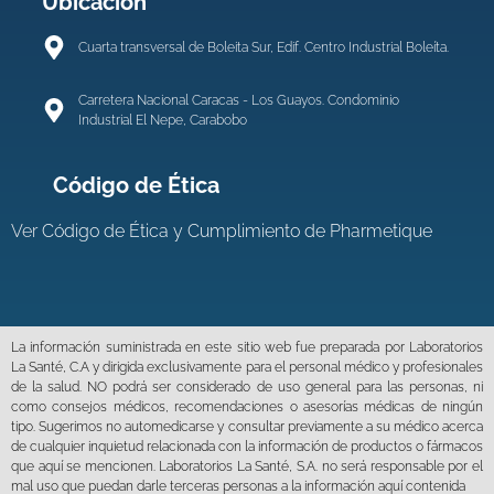
Ubicación
Cuarta transversal de Boleita Sur, Edif. Centro Industrial Boleíta.
Carretera Nacional Caracas - Los Guayos. Condominio
Industrial El Nepe, Carabobo
Código de Ética
Ver
Código de Ética y Cumplimiento de Pharmetique
La información suministrada en este sitio web fue preparada por Laboratorios
La Santé, C.A y dirigida exclusivamente para el personal médico y profesionales
de la salud. NO podrá ser considerado de uso general para las personas, ni
como consejos médicos, recomendaciones o asesorías médicas de ningún
tipo. Sugerimos no automedicarse y consultar previamente a su médico acerca
de cualquier inquietud relacionada con la información de productos o fármacos
que aquí se mencionen. Laboratorios La Santé, S.A. no será responsable por el
mal uso que puedan darle terceras personas a la información aquí contenida