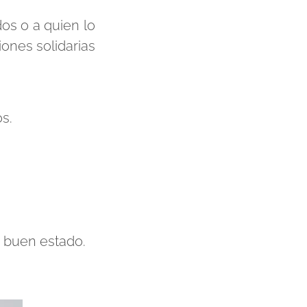
s o a quien lo
iones solidarias
s.
n buen estado.