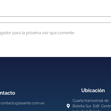
egador para la próxima vez que comente.
Ubicación
ntacto
Cuarta transversal de
contacto@lasante.com.ve
Boleita Sur, Edif. Cent