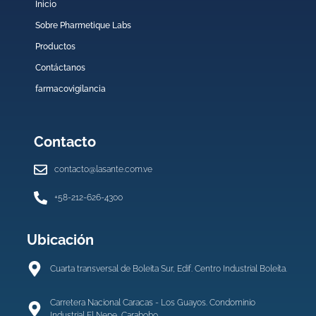
Inicio
Sobre Pharmetique Labs
Productos
Contáctanos
farmacovigilancia
Contacto
contacto@lasante.com.ve
+58-212-626-4300
Ubicación
Cuarta transversal de Boleita Sur, Edif. Centro Industrial Boleíta.
Carretera Nacional Caracas - Los Guayos. Condominio
Industrial El Nepe, Carabobo