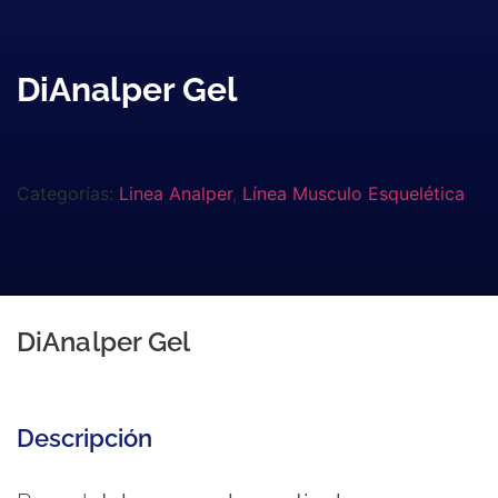
DiAnalper Gel
Categorías:
Linea Analper
,
Línea Musculo Esquelética
DiAnalper Gel
Descripción