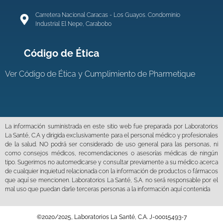
Carretera Nacional Caracas - Los Guayos. Condominio
Industrial El Nepe, Carabobo
Código de Ética
Ver
Código de Ética y Cumplimiento de Pharmetique
La información suministrada en este sitio web fue preparada por Laboratorios
La Santé, C.A y dirigida exclusivamente para el personal médico y profesionales
de la salud. NO podrá ser considerado de uso general para las personas, ni
como consejos médicos, recomendaciones o asesorías médicas de ningún
tipo. Sugerimos no automedicarse y consultar previamente a su médico acerca
de cualquier inquietud relacionada con la información de productos o fármacos
que aquí se mencionen. Laboratorios La Santé, S.A. no será responsable por el
mal uso que puedan darle terceras personas a la información aquí contenida
©2020/2025, Laboratorios La Santé, C.A. J-00015493-7