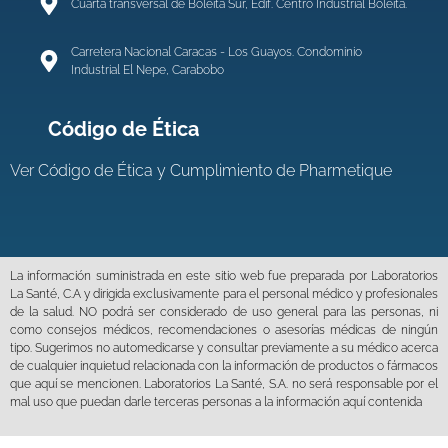
Cuarta transversal de Boleita Sur, Edif. Centro Industrial Boleíta.
Carretera Nacional Caracas - Los Guayos. Condominio
Industrial El Nepe, Carabobo
Código de Ética
Ver
Código de Ética y Cumplimiento de Pharmetique
La información suministrada en este sitio web fue preparada por Laboratorios
La Santé, C.A y dirigida exclusivamente para el personal médico y profesionales
de la salud. NO podrá ser considerado de uso general para las personas, ni
como consejos médicos, recomendaciones o asesorías médicas de ningún
tipo. Sugerimos no automedicarse y consultar previamente a su médico acerca
de cualquier inquietud relacionada con la información de productos o fármacos
que aquí se mencionen. Laboratorios La Santé, S.A. no será responsable por el
mal uso que puedan darle terceras personas a la información aquí contenida