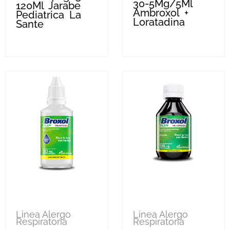
30-5Mg/5Ml
120Ml Jarabe
Ambroxol +
Pediatrica La
Loratadina
Sante
Linea Alergo
Linea Alergo
Respiratoria
Respiratoria