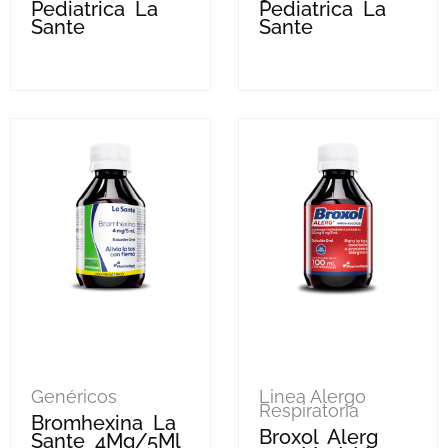
Pediatrica La
Pediatrica La
Sante
Sante
Genéricos
Linea Alergo
Respiratoria
Bromhexina La
Broxol Alerg
Sante 4Mg/5Ml