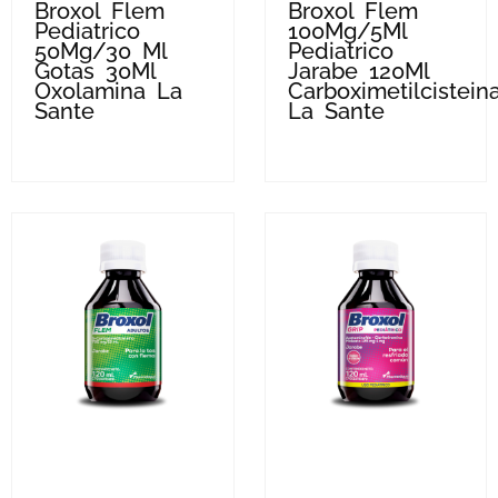
Broxol Flem
Broxol Flem
Pediatrico
100Mg/5Ml
50Mg/30 Ml
Pediatrico
Gotas 30Ml
Jarabe 120Ml
Oxolamina La
Carboximetilcistein
Sante
La Sante