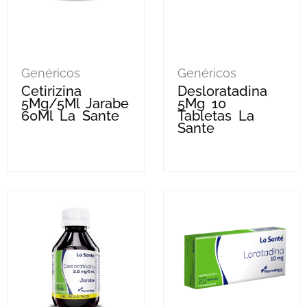
Genéricos
Genéricos
Cetirizina
Desloratadina
5Mg/5Ml Jarabe
5Mg 10
60Ml La Sante
Tabletas La
Sante