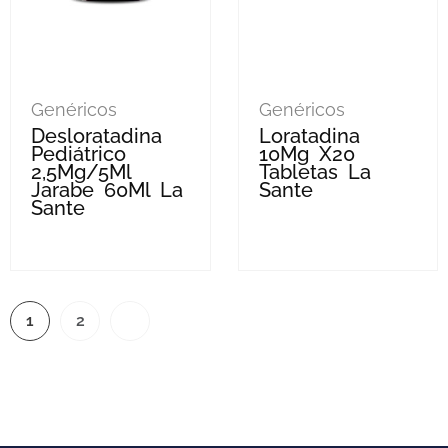
Genéricos
Genéricos
Desloratadina
Loratadina
Pediátrico
10Mg X20
2,5Mg/5Ml
Tabletas La
Jarabe 60Ml La
Sante
Sante
1
2