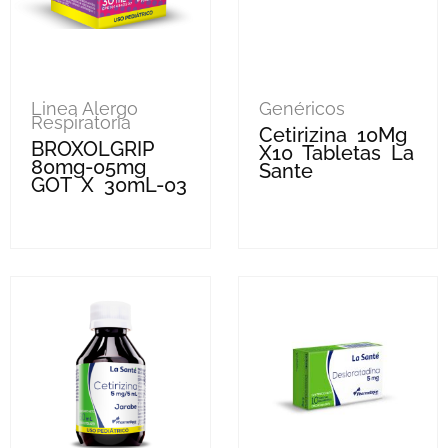
Linea Alergo
Genéricos
Respiratoria
Cetirizina 10Mg
BROXOLGRIP
X10 Tabletas La
80mg-05mg
Sante
GOT X 30mL-03