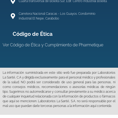
Cuarta transversal de Boleita Sur, Edif. Centro Industrial Boleíta.
Carretera Nacional Caracas - Los Guayos. Condominio
Industrial El Nepe, Carabobo
Código de Ética
Ver
Código de Ética y Cumplimiento de Pharmetique
La información suministrada en este sitio web fue preparada por Laboratorios
La Santé, C.A y dirigida exclusivamente para el personal médico y profesionales
de la salud. NO podrá ser considerado de uso general para las personas, ni
como consejos médicos, recomendaciones o asesorías médicas de ningún
tipo. Sugerimos no automedicarse y consultar previamente a su médico acerca
de cualquier inquietud relacionada con la información de productos o fármacos
que aquí se mencionen. Laboratorios La Santé, S.A. no será responsable por el
mal uso que puedan darle terceras personas a la información aquí contenida