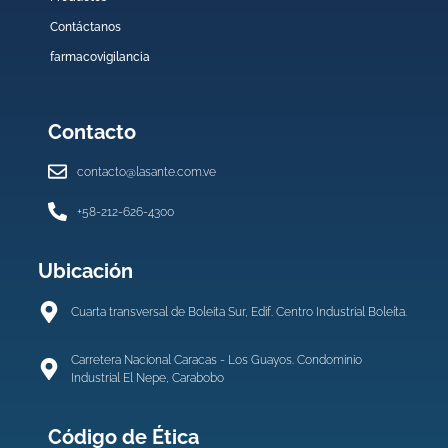
Contáctanos
farmacovigilancia
Contacto
contacto@lasante.com.ve
+58-212-626-4300
Ubicación
Cuarta transversal de Boleita Sur, Edif. Centro Industrial Boleíta.
Carretera Nacional Caracas - Los Guayos. Condominio
Industrial El Nepe, Carabobo
Código de Ética