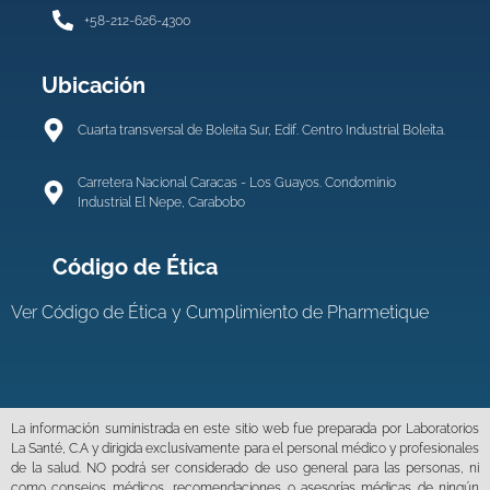
+58-212-626-4300
Ubicación
Cuarta transversal de Boleita Sur, Edif. Centro Industrial Boleíta.
Carretera Nacional Caracas - Los Guayos. Condominio
Industrial El Nepe, Carabobo
Código de Ética
Ver
Código de Ética y Cumplimiento de Pharmetique
La información suministrada en este sitio web fue preparada por Laboratorios
La Santé, C.A y dirigida exclusivamente para el personal médico y profesionales
de la salud. NO podrá ser considerado de uso general para las personas, ni
como consejos médicos, recomendaciones o asesorías médicas de ningún