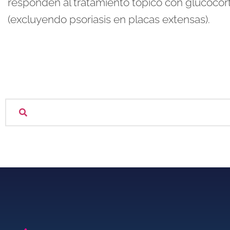
responden al tratamiento tópico con glucocorti
(excluyendo psoriasis en placas extensas).