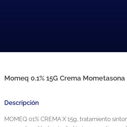
Momeq 0.1% 15G Crema Mometasona 
Descripción
MOMEQ 01% CREMA X 15g, tratamiento sintomát