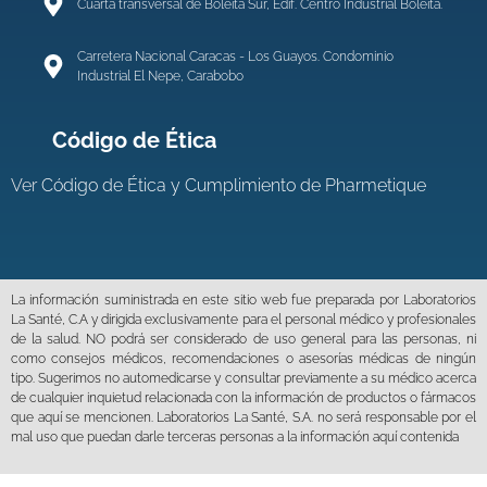
Cuarta transversal de Boleita Sur, Edif. Centro Industrial Boleíta.
Carretera Nacional Caracas - Los Guayos. Condominio
Industrial El Nepe, Carabobo
Código de Ética
Ver
Código de Ética y Cumplimiento de Pharmetique
La información suministrada en este sitio web fue preparada por Laboratorios
La Santé, C.A y dirigida exclusivamente para el personal médico y profesionales
de la salud. NO podrá ser considerado de uso general para las personas, ni
como consejos médicos, recomendaciones o asesorías médicas de ningún
tipo. Sugerimos no automedicarse y consultar previamente a su médico acerca
de cualquier inquietud relacionada con la información de productos o fármacos
que aquí se mencionen. Laboratorios La Santé, S.A. no será responsable por el
mal uso que puedan darle terceras personas a la información aquí contenida