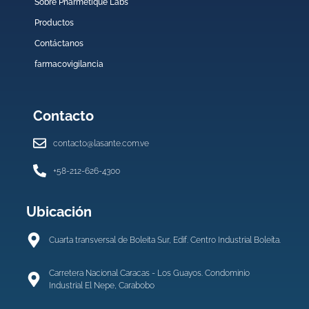
Sobre Pharmetique Labs
Productos
Contáctanos
farmacovigilancia
Contacto
contacto@lasante.com.ve
+58-212-626-4300
Ubicación
Cuarta transversal de Boleita Sur, Edif. Centro Industrial Boleíta.
Carretera Nacional Caracas - Los Guayos. Condominio
Industrial El Nepe, Carabobo