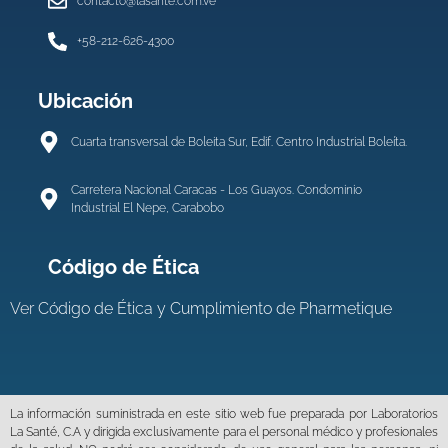
contacto@lasante.com.ve
+58-212-626-4300
Ubicación
Cuarta transversal de Boleita Sur, Edif. Centro Industrial Boleíta.
Carretera Nacional Caracas - Los Guayos. Condominio
Industrial El Nepe, Carabobo
Código de Ética
Ver
Código de Ética y Cumplimiento de Pharmetique
La información suministrada en este sitio web fue preparada por Laboratorios
La Santé, C.A y dirigida exclusivamente para el personal médico y profesionales