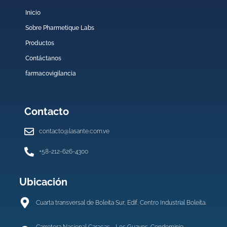
Inicio
Sobre Pharmetique Labs
Productos
Contáctanos
farmacovigilancia
Contacto
contacto@lasante.com.ve
+58-212-626-4300
Ubicación
Cuarta transversal de Boleita Sur, Edif. Centro Industrial Boleíta.
Carretera Nacional Caracas - Los Guayos. Condominio